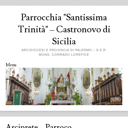
Parrocchia "Santissima
Trinità" – Castronovo di
Sicilia
ARCIDIOCESI E PROVINCIA DI PALERMO – S.E.R.
MONS. CORRADO LOREFICE
Menu
Skip to content
Arciprete – Parroco