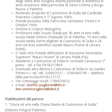
Negli stessi anni svolgeva attività pastorale la domenica in
aiuto al parroco della parrocchia di Santa Cristina a Borgo
Nuovo a Palermo;
Nominato Arciprete di Castronovo di Sicilia dal Cardinale
Francesco Carpino il 1° Agosto 1969;
Prende possesso della Parrocchia Santissima Trinità il 4
Ottobre 1969;
Dottore in Scienze Biologiche;
Professore nelle Scuole Statali per 40 anni (4 anni nella
scuola media Vittorio Emanuele III di Palermo, 10 anni nella
scuola media Dante Alighieri di Castronovo di Sicilia e 26
anni nel liceo scientifico statale Mauro Picone di Lercara
Friddi).
E’ stato Vice Preside dell’Istituto di Istruzione Secondaria
Superiore “Mauro Picone” di Lercara Friddi (Pa);
Residente a Castronovo di Sicilia in contrada Carcarazza 1°
piano – tel. e fax 0918217864
Eventuale altra dimora a Castronovo di Sicilia in via Sandro
Pertini n.1 tel. cell. 330833521 – 3389460745 – telefono
della parrocchia:0918217115
Fax e messaggi vocali: 1786029022
e-mail:
onofrio.scaglione4@tin.it
–
don.onorioscaglione@alice.it
Pubblicazioni del parroco
1. “Storia ed arte nella Chiesa Madre di Castronovo di Sicilia”
(Edizioni Poligraf Palermo)